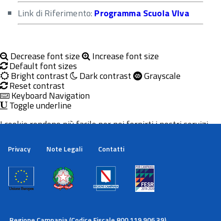
Link di Riferimento:
Programma Scuola VIva
Decrease font size
Increase font size
Default font sizes
Bright contrast
Dark contrast
Grayscale
Reset contrast
Keyboard Navigation
Toggle underline
I cookie rendono più facile per noi fornirti i nostri servizi.
Con l'utilizzo dei nostri servizi ci autorizzi a utilizzare i
cookie.
Privacy
Note Legali
Contatti
Maggiori informazioni
Ok
Regione Campania (Codice Fiscale 800.119.906.39)