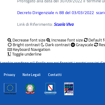
Prorogato alla data del 30/09/2022 il termine ult
Decreto Dirigenziale n. 88 del 03/03/2022 scar
Link di Riferimento:
Scuola VIva
Decrease font size
Increase font size
Default f
Bright contrast
Dark contrast
Grayscale
Res
Keyboard Navigation
Toggle underline
I cookie rendono più facile per noi fornirti i nostri servizi. Con
Maggiori informazioni
Ok
Privacy
Note Legali
Contatti