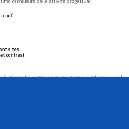
imo di chiusura delle attività progettuali.
ica pdf
ont sizes
et contrast
 l'utilizzo dei nostri servizi ci autorizzi a utilizzare i cookie.