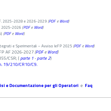
.FF. 2025-2028 e 2026-2029
(
PDF
e
Word
)
AF 2025-2026
(
PDF
e
Word
)
5)
(
PDF
e
Word
)
ntegrati e Sperimentali – Avviso IeFP 2025
(
PDF
e
Word
)
IeFP AF 2026-2027
(
PDF
e
Word
)
 155/CSR; (
parte 1
-
parte 2
)
 n. 19/210/CR10/C9.
isi e Documentazione per gli Operatori
e
Faq