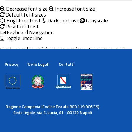
Decrease font size
Increase font size
Default font sizes
Bright contrast
Dark contrast
Grayscale
Reset contrast
Keyboard Navigation
Toggle underline
I cookie rendono più facile per noi fornirti i nostri servizi.
Con l'utilizzo dei nostri servizi ci autorizzi a utilizzare i
cookie.
Privacy
Note Legali
Contatti
Maggiori informazioni
Ok
Regione Campania (Codice Fiscale 800.119.906.39)
Sede legale: via S. Lucia, 81 - 80132 Napoli