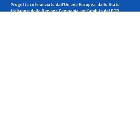
Progetto cofinanziato dall'Unione Europea, dallo Stato
Italiano e dalla Regione Campania, nell'ambito del POR
Campania FESR 2014-2020