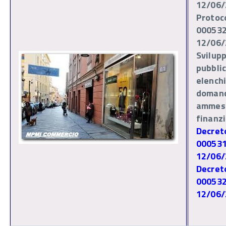
12/06/
Protoc
000532
12/06/
Svilup
pubblic
elenchi
doman
ammes
finanz
Decret
000531
12/06/
Decret
000532
12/06/