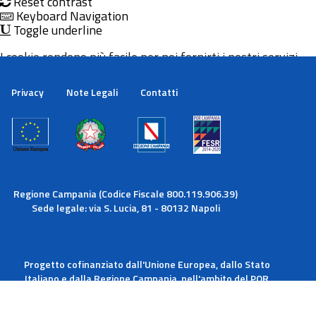
Reset contrast
Keyboard Navigation
Toggle underline
I cookie rendono più facile per noi fornirti i nostri servizi.
Con l'utilizzo dei nostri servizi ci autorizzi a utilizzare i
cookie.
Privacy
Note Legali
Contatti
Maggiori informazioni
Ok
Regione Campania (Codice Fiscale 800.119.906.39)
Sede legale: via S. Lucia, 81 - 80132 Napoli
Progetto cofinanziato dall'Unione Europea, dallo Stato
Italiano e dalla Regione Campania, nell'ambito del POR
Campania FESR 2014-2020