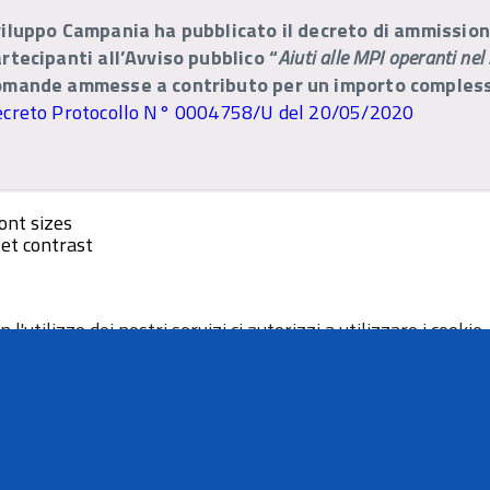
iluppo Campania ha pubblicato il decreto di ammissione
rtecipanti all’Avviso pubblico “
Aiuti alle MPI operanti ne
mande ammesse a contributo per un importo complessi
creto Protocollo N° 0004758/U del 20/05/2020
ont sizes
et contrast
 l'utilizzo dei nostri servizi ci autorizzi a utilizzare i cookie.