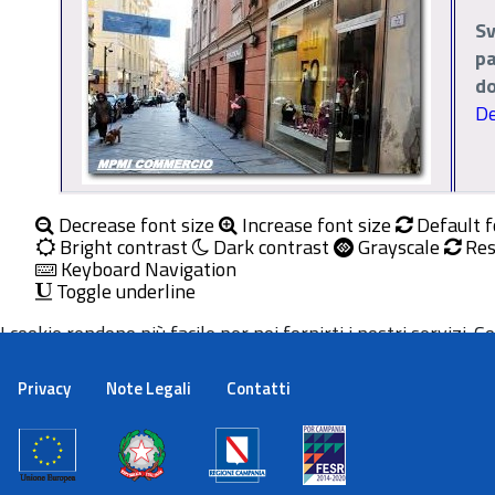
Sv
pa
do
De
Decrease font size
Increase font size
Default f
Bright contrast
Dark contrast
Grayscale
Res
Keyboard Navigation
Toggle underline
I cookie rendono più facile per noi fornirti i nostri servizi. Con
Maggiori informazioni
Ok
Privacy
Note Legali
Contatti