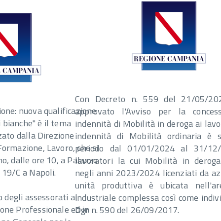
Con Decreto n. 559 del 21/05/20
ione: nuova qualificazione
approvato l'Avviso per la concess
ti bianche" è il tema
indennità di Mobilità in deroga ai lavor
zato dalla Direzione
indennità di Mobilità ordinaria è 
Formazione, Lavoro, che si
periodo dal 01/01/2024 al 31/12
no, dalle ore 10, a Palazzo
lavoratori la cui Mobilità in derog
 19/C a Napoli.
negli anni 2023/2024 licenziati da az
unità produttiva è ubicata nell'ar
o degli assessorati al
industriale complessa così come indiv
one Professionale ed in
Dgr n. 590 del 26/09/2017.