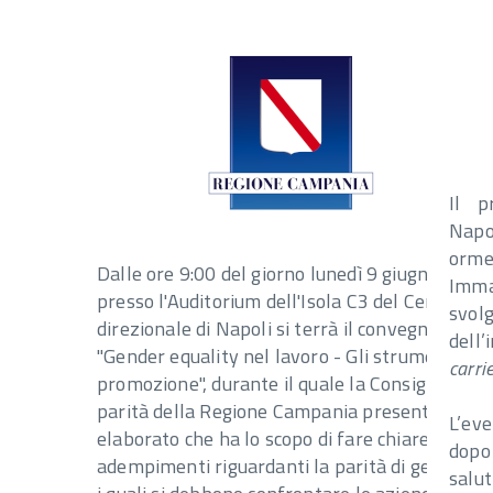
Il p
Napo
orm
Dalle ore 9:00 del giorno lunedì 9 giugno 2025
Imma
presso l'Auditorium dell'Isola C3 del Centro
svol
direzionale di Napoli si terrà il convegno
dell’
"Gender equality nel lavoro - Gli strumenti di
carri
promozione", durante il quale la Consigliera di
parità della Regione Campania presenterà un
L’ev
elaborato che ha lo scopo di fare chiarezza sug
dopo 
adempimenti riguardanti la parità di genere c
salut