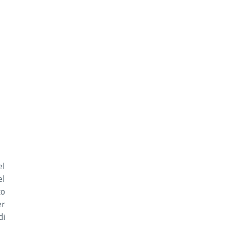
el
el
co
er
di