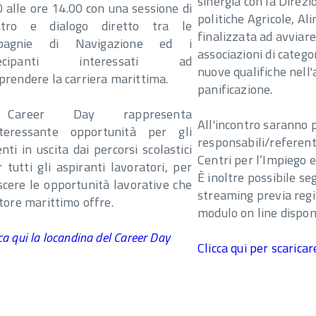
sinergia con la Direz
 alle ore 14.00 con una sessione di
politiche Agricole, Al
ntro e dialogo diretto tra le
finalizzata ad avviare
pagnie di Navigazione ed i
associazioni di catego
tecipanti interessati ad
nuove qualifiche nell
prendere la carriera marittima.
panificazione.
Career Day rappresenta
All'incontro saranno 
nteressante opportunità per gli
responsabili/referenti
nti in uscita dai percorsi scolastici
Centri per l’Impiego e 
 tutti gli aspiranti lavoratori, per
È inoltre possibile seg
cere le opportunità lavorative che
streaming previa regi
ttore marittimo offre.
modulo on line disponi
ca qui la locandina del Career Day
Clicca qui per scarica