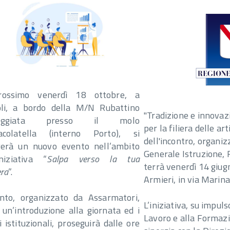
rossimo venerdì 18 ottobre, a
li, a bordo della M/N Rubattino
"Tradizione e innovaz
eggiata presso il molo
per la filiera delle ar
colatella (interno Porto), si
dell'incontro, organiz
gerà un nuovo evento nell’ambito
Generale Istruzione, 
iniziativa “
Salpa verso la tua
terrà venerdì 14 giug
era
”.
Armieri, in via Marina
ento, organizzato da Assarmatori,
li
L’iniziativa, su impuls
un’introduzione alla giornata ed i
on
Lavoro e alla Formazi
i istituzionali, proseguirà dalle ore