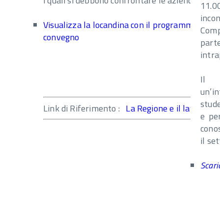
i quali si debbono confrontare le aziende.
11.00
inco
Visualizza la locandina con il programma del
Com
convegno
par
intra
Il 
un’i
stude
Link di Riferimento :
La Regione e il lavoro
e per
conos
il se
Scari