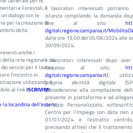
ione Generale per le
imentari e Forestali, è
I lavoratori interessati potranno
 un dialogo con le
istanza compilando la domanda disp
ria per la creazione di
line al sito
htt
'ambito della
digitali.regione.campania.it/Mobilita
dalle ore 13,00 del 05/06/2024 alle o
30/09/2024.
presenti anche i
 della rete regionale dei
I lavoratori interessati dopo aver
dei servizi per il lavoro.
l'accesso al sito:
htt
uire l'incontro in
digitali.regione.campania.it/
, utili
strazione utilizzando il
propria identità digitale (SP
bile al link
ISCRIVIMI
.
procederanno alla compilazione de
presente in piattaforma e ad allegare
re la locandina dell'evento
Servizio Personalizzato, sottoscritt
Centro per l’Impiego con data non a
01/01/2024 e l'estratto contribu
precisando altresì che il trattamento