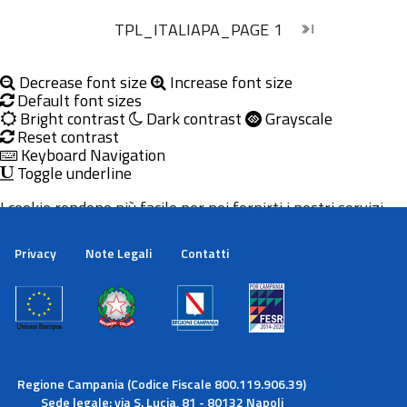
TPL_ITALIAPA_PAGE
1
chevron_right
last_page
Inizio
Inizio
Decrease font size
Increase font size
Default font sizes
Bright contrast
Dark contrast
Grayscale
Reset contrast
Keyboard Navigation
Toggle underline
I cookie rendono più facile per noi fornirti i nostri servizi.
Con l'utilizzo dei nostri servizi ci autorizzi a utilizzare i
cookie.
Privacy
Note Legali
Contatti
Maggiori informazioni
Ok
Regione Campania (Codice Fiscale 800.119.906.39)
Sede legale: via S. Lucia, 81 - 80132 Napoli