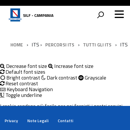
SILF - CAMPANIA
ITS
ITS
HOME
PERCORSI ITS
TUTTI GLI ITS
Decrease font size
Increase font size
Default font sizes
Bright contrast
Dark contrast
Grayscale
Reset contrast
Keyboard Navigation
Toggle underline
I cookie rendono più facile per noi fornirti i nostri servizi.
Con l'utilizzo dei nostri servizi ci autorizzi a utilizzare i
cookie.
Privacy
Note Legali
Contatti
Maggiori informazioni
Ok