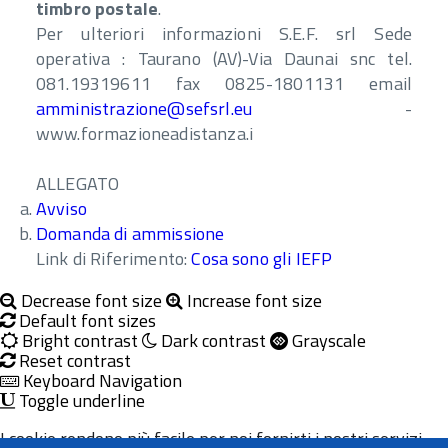
timbro postale
.
Per ulteriori informazioni S.E.F. srl Sede
operativa : Taurano (AV)-Via Daunai snc tel.
081.19319611 fax 0825-1801131 email
amministrazione@sefsrl.eu
-
www.formazioneadistanza.i
ALLEGATO
Avviso
Domanda di ammissione
Link di Riferimento:
Cosa sono gli IEFP
Decrease font size
Increase font size
Default font sizes
Bright contrast
Dark contrast
Grayscale
Reset contrast
Keyboard Navigation
Toggle underline
I cookie rendono più facile per noi fornirti i nostri servizi.