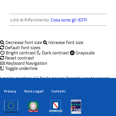
Link di Riferimento:
Cosa sono gli IEFP
Decrease font size
Increase font size
Default font sizes
Bright contrast
Dark contrast
Grayscale
Reset contrast
Keyboard Navigation
Toggle underline
I cookie rendono più facile per noi fornirti i nostri servizi.
Con l'utilizzo dei nostri servizi ci autorizzi a utilizzare i
cookie.
Privacy
Note Legali
Contatti
Maggiori informazioni
Ok