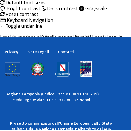
Default font sizes
Bright contrast
Dark contrast
Grayscale
Reset contrast
Keyboard Navigation
Toggle underline
I cookie rendono più facile per noi fornirti i nostri servizi.
Con l'utilizzo dei nostri servizi ci autorizzi a utilizzare i
cookie.
Privacy
Note Legali
Contatti
Maggiori informazioni
Ok
Regione Campania (Codice Fiscale 800.119.906.39)
Sede legale: via S. Lucia, 81 - 80132 Napoli
Progetto cofinanziato dall'Unione Europea, dallo Stato
Italiano e dalla Regione Campania, nell'ambito del POR