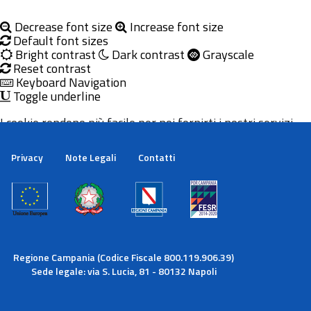
Decrease font size
Increase font size
Default font sizes
Bright contrast
Dark contrast
Grayscale
Reset contrast
Keyboard Navigation
Toggle underline
I cookie rendono più facile per noi fornirti i nostri servizi.
Con l'utilizzo dei nostri servizi ci autorizzi a utilizzare i
cookie.
Privacy
Note Legali
Contatti
Maggiori informazioni
Ok
Regione Campania (Codice Fiscale 800.119.906.39)
Sede legale: via S. Lucia, 81 - 80132 Napoli