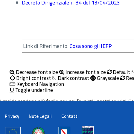
Decreto Dirigenziale n. 34 del 13/04/2023
Link di Riferimento:
Cosa sono gli IEFP
Decrease font size
Increase font size
Default f
Bright contrast
Dark contrast
Grayscale
Res
Keyboard Navigation
Toggle underline
I cookie rendono più facile per noi fornirti i nostri servizi. Con
Maggiori informazioni
Ok
Privacy
Note Legali
Contatti