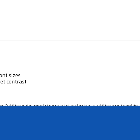
ont sizes
et contrast
 l'utilizzo dei nostri servizi ci autorizzi a utilizzare i cookie.