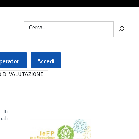
Cerca...
peratori
Accedi
O DI VALUTAZIONE
e in
uali