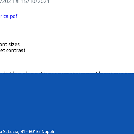
20/2021 al 15/10/2021
rica pdf
ont sizes
et contrast
 l'utilizzo dei nostri servizi ci autorizzi a utilizzare i cookie.
 S. Lucia, 81 - 80132 Napoli