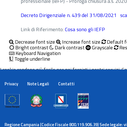
professionale (IeFP) - Proroga chiusura a.s. 20
Decreto Dirigenziale n. 439 del 31/08/2021 sca
Link di Riferimento:
Cosa sono gli IEFP
Decrease font size
Increase font size
Default f
Bright contrast
Dark contrast
Grayscale
Res
Keyboard Navigation
Toggle underline
I cookie rendono più facile per noi fornirti i nostri servizi. Con
Maggiori informazioni
Ok
Privacy
Note Legali
Contatti
Regione Campania (Codice Fiscale 800.119.906.39) Sede legale: via