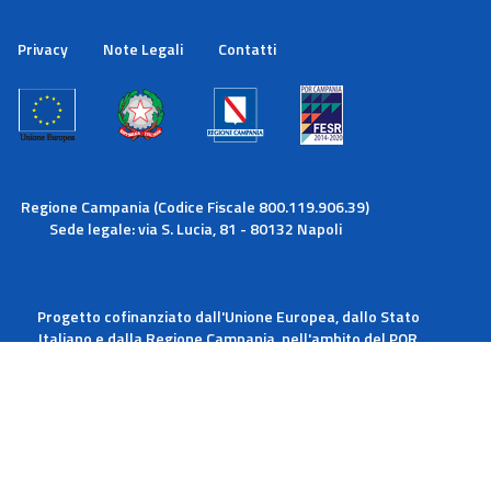
Con l'utilizzo dei nostri servizi ci autorizzi a utilizzare i
cookie.
Privacy
Note Legali
Contatti
Maggiori informazioni
Ok
Regione Campania (Codice Fiscale 800.119.906.39)
Sede legale: via S. Lucia, 81 - 80132 Napoli
Progetto cofinanziato dall'Unione Europea, dallo Stato
Italiano e dalla Regione Campania, nell'ambito del POR
Campania FESR 2014-2020