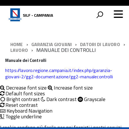
SILF - CAMPANIA
HOME
GARANZIA GIOVANI
DATORI DI LAVORO
MANUALE DEI CONTROLLI
LAVORO
Manuale dei Controlli
https://lavoro.regione.campania.it/index.php/garanzia-
giovani-2/gg2-documentazione/gg2-manualecontrolli
Decrease font size
Increase font size
Default font sizes
Bright contrast
Dark contrast
Grayscale
Reset contrast
Keyboard Navigation
Toggle underline
I cookie rendono più facile per noi fornirti i nostri servizi.