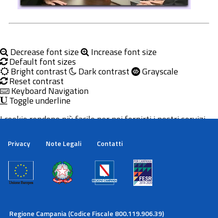
Decrease font size
Increase font size
Default font sizes
Bright contrast
Dark contrast
Grayscale
Reset contrast
Keyboard Navigation
Toggle underline
I cookie rendono più facile per noi fornirti i nostri servizi.
Con l'utilizzo dei nostri servizi ci autorizzi a utilizzare i
cookie.
Privacy
Note Legali
Contatti
Maggiori informazioni
Ok
Regione Campania (Codice Fiscale 800.119.906.39)