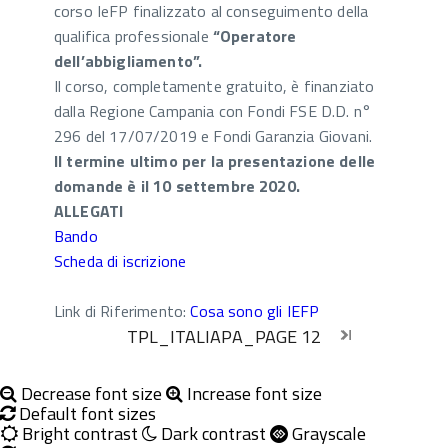
corso IeFP finalizzato al conseguimento della
qualifica professionale
“Operatore
dell’abbigliamento”.
Il corso, completamente gratuito, è finanziato
dalla Regione Campania con Fondi FSE D.D. n°
296 del 17/07/2019 e Fondi Garanzia Giovani.
Il termine ultimo per la presentazione delle
domande è il 10 settembre 2020.
ALLEGATI
Bando
Scheda di iscrizione
Link di Riferimento:
Cosa sono gli IEFP
TPL_ITALIAPA_PAGE
12
first_page
chevron_left
chevron_right
last_page
Inizio
Inizio
Inizio
Inizio
Decrease font size
Increase font size
Default font sizes
Bright contrast
Dark contrast
Grayscale